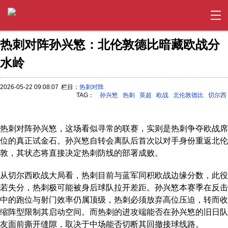
热刺对阵孙兴慜：北伦敦德比暗藏欧战分
水岭
2026-05-22 09:08:07
栏目：
热刺对阵
TAG：
孙兴慜
热刺
英超
欧战
北伦敦德比
切尔西
热刺对阵孙兴慜，这场看似寻常的联赛，实则是热刺争夺欧战席
位的真正试金石。孙兴慜自转会离队后首次以对手身份重返北伦
敦，其状态将直接决定热刺防线的部署成败。
从切尔西欧战大局看，热刺目前与蓝军同积欧战边缘分数，此役
若失分，热刺极可能被身后球队拉开差距。孙兴慜本赛季在反击
中的跑位与射门效率仍属顶级，热刺必须放弃高位压迫，转而收
缩阵型限制其启动空间。而热刺的进攻端能否在孙兴慜的旧日队
友面前撕开缝隙，取决于中场能否切断其回撤接球线路。