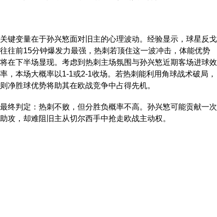
关键变量在于孙兴慜面对旧主的心理波动。经验显示，球星反戈
往往前15分钟爆发力最强，热刺若顶住这一波冲击，体能优势
将在下半场显现。考虑到热刺主场氛围与孙兴慜近期客场进球效
率，本场大概率以1-1或2-1收场。若热刺能利用角球战术破局，
则净胜球优势将助其在欧战竞争中占得先机。
最终判定：热刺不败，但分胜负概率不高。孙兴慜可能贡献一次
助攻，却难阻旧主从切尔西手中抢走欧战主动权。