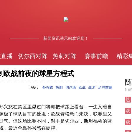
新闻资讯演示站欢迎您！
联直播
切尔西对阵
热刺对阵
赛事前瞻
精彩
刺欧战前夜的球星方程式
随
TAG：
孙兴慜
热刺
切尔西
欧战
战术
足球前瞻
NEW
热
刺
孙兴慜在禁区里晃过门将却把球踢上看台，一边又暗自
欧
对
像极了球队目前的处境：欧战资格悬而未决，联赛里又
冠
阵
过气。但这场比赛不同，对手是切尔西，斯坦福桥的蓝
欧
直
冠
线，最近全靠孙兴慜在硬撑。
播