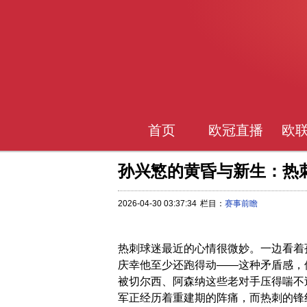
首页
欧冠直播
欧
孙兴慜的黄昏与新生：热
2026-04-30 03:37:34
栏目：
赛事前瞻
热刺球迷最近的心情很微妙。一边看着
庆幸他至少还跑得动——这种矛盾感，
被切尔西、阿森纳这些老对手压得喘不
军正经历着重建期的阵痛，而热刺的锋