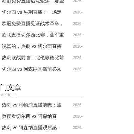
毁长城
我特么直接笑出声
欧冠免费直播热点聚焦，那些
04-26
2026-
伦敦夜未眠的球迷故事
切尔西 vs 热刺直播：一场定
04-29
2026-
义赛季走向的伦敦德比
欧冠免费直播见证战术革命，
04-21
2026-
瓜迪奥拉的边后卫魔术
欧联直播切尔西比赛，蓝军重
04-20
2026-
现十年前的欧战锋芒
说真的，热刺 vs 切尔西直播
05-21
2026-
让我想起了那个叛徒的眼泪
热刺欧战前瞻：北伦敦德比前
04-26
2026-
哨战，波斯特科格鲁的赌局与
切尔西 vs 阿森纳直播前必须
04-28
2026-
切尔西的暗涌
知道的5个积分榜谎言
04-26
门文章
 ARTICLE
热刺 vs 利物浦直播前瞻：波
2026-
叔的“七伤拳”，能破克洛普
熬夜看切尔西 vs 阿森纳直
04-14
2026-
的“重金属”吗？
播，这比赛要素也太多了！
热刺 vs 阿森纳直播观后感：
04-20
2026-