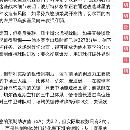
伦
切
西
敦
这些战术细节表明，波斯特科格鲁正在通过改造球星的
尔
焦
德
种改造有风险：如果孙兴慜频繁离开左路，切尔西的右
切
西
点
比
的左后卫乌多基又向来攻强守弱。
尔
其
战
欧
西
他
冠
第四，但身后曼联、纽卡斯尔虎视眈眈，如果直接谈欧
伦
对
切
直
敦
阵
况值得警惕——他本赛季出场时间已达3278分钟，创下
尔
播
德
杯任务。这场对阵切尔西，很可能成为他本赛季的分水
切
西
比
牵制维持球队进攻；要么彻底爆发，用进球打破外界对
尔
伦
热
西
敦
刺
焦
德
切
对
点
比
，但菲利克斯的租借到期后，蓝军前场的创造力主要依
尔
阵
战
的中场三人组——比苏马、萨尔、麦迪逊——在控球率
西
是孙兴慜发挥的关键：只要中场能送出直塞，他就能在
其
他
，切尔西近期主打的三中卫体系，恰恰擅长通过高位压
对
对三中卫球队时，场均关键传球骤降到0.8次，失误次
阵
的预期助攻值（xA）为3.2，但实际助攻数只有2次，
问题，而是热刺整体射门转化率下滑的缩影（从上赛季的