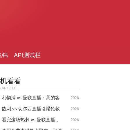
集锦
API测试栏
目
机看看
 ARTICLE
利物浦 vs 曼联直播：我的客
2026-
厅，我的战场，和那该死的双
热刺 vs 切尔西直播引爆伦敦
04-14
2026-
红会
德比，波斯特科格卢22分钟自
看完这场热刺 vs 曼联直播，
04-26
2026-