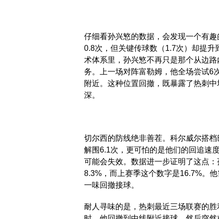
仔细看孙兴慜的数据，会发现一个有趣
0.8次，但关键传球数（1.7次）却
术体系里，孙兴慜不再只是那个从边路
务。上一场对阵富勒姆，他全场尝试6
附近。这种位置回撤，既暴露了热刺中
深。
切尔西的防线绝非善茬。科尔威尔搭档
解围6.1次，更可怕的是他们的回追速
可能会失效。数据进一步证明了这点：
8.3%，而上赛季这个数字是16.7
一味回撤接球。
耐人寻味的是，热刺最近三场联赛的胜
时，他回撤到中线附近接球，然后突然