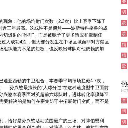
赛
直
事
播
切
前
尔
瞻
的现象：他的场均射门次数（2.3次）比上赛季下降了
欧
西
提升到近三年最高。这或许不是偶然——波斯特科格鲁的战
联
其
欧
直
他
内切爆射的“孙哥”，而是被赋予了更多策应和牵制任
联
播
对
次过人成功4次，但大部分发生在中场区域而非对方禁区
精
直
阵
场组织能力不足的短板，也反映出球队对他依赖的加
彩
播
精
集
彩
锦
欧
集
冠
锦
直
巴迪亚西勒的中卫组合，本赛季平均每场拦截4.7次，
热
播
度——孙兴慜最擅长的“人球分过”在这种速度型中卫面前
HOT
孙兴慜本赛季面对英超前六球队时，进球转化率骤降至
赛
%。他需要解决的是如何在密集防守中拓展射门空间，而不是
事
切
前
尔
瞻
利，恰好是孙兴慜活动范围最广的三场。对阵伯恩利
切
西
前插助攻里查利森破门；对阵诺丁汉森林，他拉到右路
尔