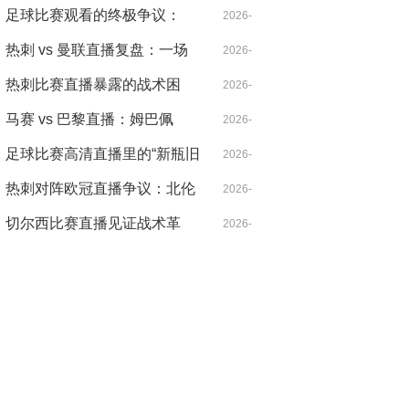
北伦敦的雨夜，心跳比雨点更
足球比赛观看的终极争议：
04-21
2026-
急
VAR，是守护公正还是扼杀激
热刺 vs 曼联直播复盘：一场
04-14
2026-
情？
被VAR切割的战术博弈，麦迪
热刺比赛直播暴露的战术困
04-18
2026-
逊导演逆转
局：控球率七成却输得没脾气
马赛 vs 巴黎直播：姆巴佩
04-21
2026-
的“散步”是战术毒药还是天才
足球比赛高清直播里的“新瓶旧
04-14
2026-
特权？
酒”：当哈兰德遇见希勒，暴力
热刺对阵欧冠直播争议：北伦
04-14
2026-
美学的数字革命
敦德比之外的欧战暗战
切尔西比赛直播见证战术革
04-30
2026-
命：从铁血防守到控球狂潮的
04-20
二十年