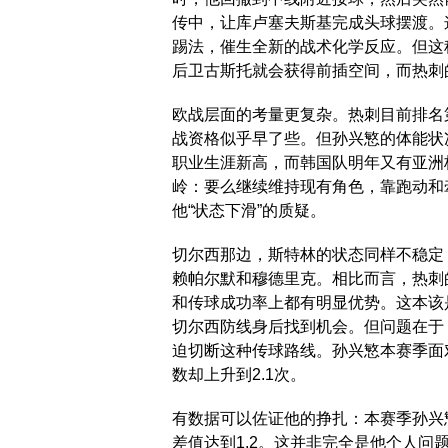
传中，让库卢塞夫斯基完成头球摆渡。
踢法，催生全新的战术化学反应。但这
后卫古斯托就会获得前插空间，而热刺
欧战层面的考量更复杂。热刺目前排名
战资格似乎早了些。但孙兴慜的体能状
职业生涯新高，而韩国队明年又有亚洲
岭：要么继续维持现有角色，靠跑动和
他“状态下滑”的质疑。
切尔西那边，斯特林的状态同样不稳定
赖帕尔默和穆德里克。相比而言，热刺
和传球成功率上都有明显优势。这本该
切尔西防线身后找到机会。但问题在于
迫切断这种传球路线。孙兴慜本赛季面
数却上升到2.1次。
有数据可以佐证他的挣扎：本赛季孙兴慜
差值达到1.2。这并非完全是他个人