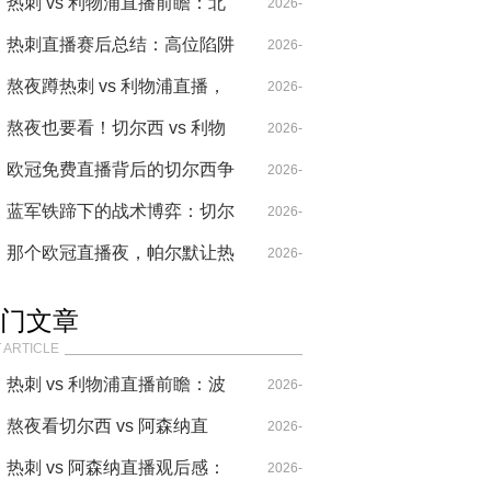
被“战术实验”毁掉的经典对决
热刺 vs 利物浦直播前瞻：北
04-14
2026-
伦敦的红色风暴，谁能抢下争
热刺直播赛后总结：高位陷阱
04-21
2026-
冠关键三分？
与反击断刃的技术拆解
熬夜蹲热刺 vs 利物浦直播，
04-28
2026-
这剧情比过山车还刺激
熬夜也要看！切尔西 vs 利物
04-18
2026-
浦直播：一场互捅刀子的战术
欧冠免费直播背后的切尔西争
04-20
2026-
豪赌
议：热刺球迷的狂欢与蓝军困
蓝军铁蹄下的战术博弈：切尔
05-24
2026-
境
西赛程最新动态与欧战复仇热
那个欧冠直播夜，帕尔默让热
04-29
2026-
刺之路
刺球迷集体沉默
05-23
门文章
 ARTICLE
热刺 vs 利物浦直播前瞻：波
2026-
叔的“七伤拳”，能破克洛普
熬夜看切尔西 vs 阿森纳直
04-14
2026-
的“重金属”吗？
播，这比赛要素也太多了！
热刺 vs 阿森纳直播观后感：
04-20
2026-