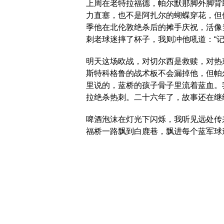
上周在老特拉福德，帕尔默那脚外脚背
力直塞，也不是阿扎尔的蝴蝶穿花，但
季他在北伦敦绝杀后的摊手庆祝，活像
刺老球迷摔了杯子，我则冲他吼道：“
明天这场欧战，对切尔西是救赎，对热
斯特科格鲁的战术板不会漏掉他，但帕
里说的，蓝桥的孩子骨子里流着蓝血。
拉绝杀热刺。二十六年了，故事还在继
啤酒泡沫在灯光下闪烁，我听见远处传来歌声：“We
福桥一路飘到白鹿巷，飘进每个蓝军球