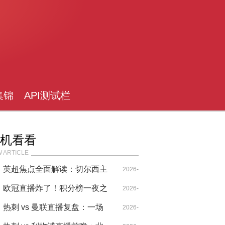
集锦
API测试栏
目
机看看
 ARTICLE
英超焦点全面解读：切尔西主
2026-
场擒刺，欧战席位争夺白热化
欧冠直播炸了！积分榜一夜之
04-29
2026-
间变天，我血压跟着飙升
热刺 vs 曼联直播复盘：一场
04-26
2026-