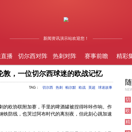
新闻资讯演示站欢迎您！
联直播
切尔西对阵
热刺对阵
赛事前瞻
精彩
伦敦，一位切尔西球迷的欧战记忆
随
TAG：
切尔西
热刺
帕尔默
欧战
英超
球迷故事
NEW
切
尔
刺的欧协联附加赛，手里的啤酒罐被捏得咔咔作响。作
欧
西
钢铁防线，也哭过阿布时代的离别夜，但此刻心跳加速
联
对
精
直
阵
彩
播