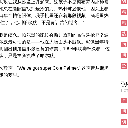
切
集
助攻让我从沙发上弹起来。这孩子不是德布劳内那种暴
尔
锦
他总在缝隙里找到最冷的刀。热刺球迷恨他，因为上赛
精
西
当年兰帕德附体。我手机里还存着那段视频，酒吧里热
彩
对
记住了，他叫帕尔默，不是青训营的过客。”
精
集
阵
彩
锦
热
集
刺是绞杀。帕尔默的跑位会撕开热刺的高位逼抢吗？波
刺
锦
尔默最可怕的是——他在大场面从不腿软。就像当年特
切
对
我翻出抽屉里那张泛黄的球票，1998年联赛杯决赛，佐
尔
阵
切
续，只是主角换成了帕尔默。
西
尔
对
欧
西
阵
’ve got super Cole Palmer.” 这声音从斯坦
冠
对
迷的梦里。
直
阵
热
播
HOT
赛
事
切
前
尔
瞻
切
西
尔